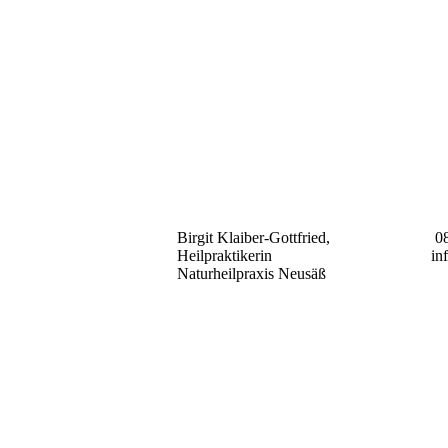
Birgit Klaiber-Gottfried,
08
Heilpraktikerin
in
Naturheilpraxis Neusäß