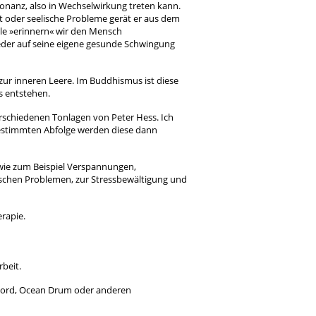
nanz, also in Wechselwirkung treten kann.
it oder seelische Probleme gerät er aus dem
le »erinnern« wir den Mensch
eder auf seine eigene gesunde Schwingung
ur inneren Leere. Im Buddhismus ist diese
s entstehen.
erschiedenen Tonlagen von Peter Hess. Ich
 bestimmten Abfolge werden diese dann
ie zum Beispiel Verspannungen,
schen Problemen, zur Stressbewältigung und
rapie.
rbeit.
hord, Ocean Drum oder anderen