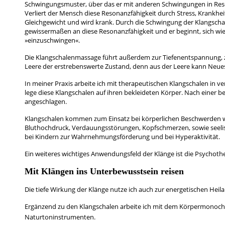
Schwingungsmuster, über das er mit anderen Schwingungen in Reso
Verliert der Mensch diese Resonanzfähigkeit durch Stress, Krankhe
Gleichgewicht und wird krank. Durch die Schwingung der Klangscha
gewissermaßen an diese Resonanzfähigkeit und er beginnt, sich wi
»einzuschwingen«.
Die Klangschalenmassage führt außerdem zur Tiefenentspannung, z
Leere der erstrebenswerte Zustand, denn aus der Leere kann Neue
In meiner Praxis arbeite ich mit therapeutischen Klangschalen in v
lege diese Klangschalen auf ihren bekleideten Körper. Nach einer
angeschlagen.
Klangschalen kommen zum Einsatz bei körperlichen Beschwerden w
Bluthochdruck, Verdauungsstörungen, Kopfschmerzen, sowie seeli
bei Kindern zur Wahrnehmungsförderung und bei Hyperaktivität.
Ein weiteres wichtiges Anwendungsfeld der Klänge ist die Psychothe
Mit Klängen ins Unterbewusstsein reisen
Die tiefe Wirkung der Klänge nutze ich auch zur energetischen Heila
Ergänzend zu den Klangschalen arbeite ich mit dem Körpermonoc
Naturtoninstrumenten.