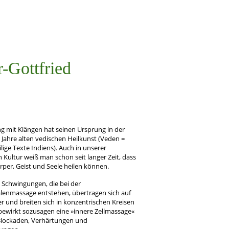
r-Gottfried
ng mit Klängen hat seinen Ursprung in der
 Jahre alten vedischen Heilkunst (Veden =
ilige Texte Indiens). Auch in unserer
n Kultur weiß man schon seit langer Zeit, dass
rper, Geist und Seele heilen können.
n Schwingungen, die bei der
lenmassage entstehen, übertragen sich auf
r und breiten sich in konzentrischen Kreisen
 bewirkt sozusagen eine »innere Zellmassage«
Blockaden, Verhärtungen und