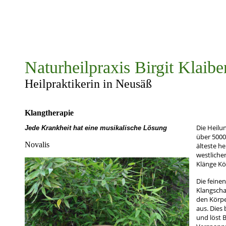
Naturheilpraxis Birgit Klaibe
Heilpraktikerin in Neusäß
Klangtherapie
Die Heilu
Jede Krankheit hat eine musikalische Lösung
über 5000
Novalis
älteste he
westliche
Klänge Kö
Die feine
Klangscha
den Körpe
aus. Dies
und löst 